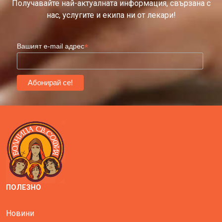
Получавайте най-актуалната информация, свързана с
нас, услугите и екипа ни от лекари!
*
Вашият e-mail адрес
ПОЛЕЗНО
Новини