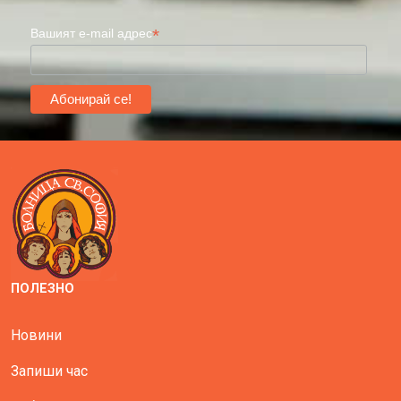
*
Вашият e-mail адрес
ПОЛЕЗНО
Новини
Запиши час