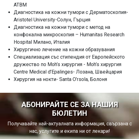
ATBM
Диагностика на кожни тумори с Дерматоскопия-
Aristotel University-Солун, Гърция
Диагностика на кожни тумори с метод на
конфокална микроскопия – Humanitas Research
Hospital Милано, Италия
Хирургично лечение на кожни образувания
Специализация със стипендия от Европейското
дружество по Moh’s хирургия - Moh’s хирургия
Centre Medical d’Epalinges- Лозана, Швейцария
Хирургия на нокти- Santa O’rsola, Болоня
АБОНИРАЙТЕ СЕ ЗА НАШИЯ
БЮЛЕТИН
Получавайте най-актуалната информация, свързана с
нас, услугите и екипа ни от лекари!