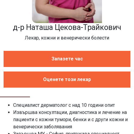
д-р Наташа Цекова-Трайкович
Лекар, кожни и венерически болести
Запазете час
Оценете този лекар
Специалист дерматолог с над 10 години опит
Извършва консултации, диагностика и лечение на
пациенти с кожни тумори, бенки и с други кожни и
венерически заболявания
Завършва МУ - София, притежава специалност