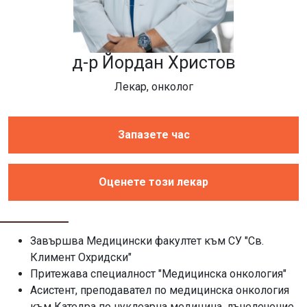
д-р Йордан Христов
Лекар, онколог
Запазете час
Оценете този лекар
Завършва Медицински факултет към СУ "Св.
Климент Охридски"
Притежава специалност "Медицинска онкология"
Асистент, преподавател по медицинска онкология
към Катедра по нуклеарна медицина, лъчелечение