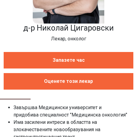
д-р Николай Цигаровски
Лекар, онколог
Запазете час
Оценете този лекар
Завършва Медицински университет и
придобива специалност "Медицинска онкология"
Има засилени интреси в областта на
злокачествените новообразувания на
гастроинтестиналния тракт