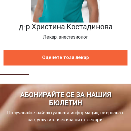
д-р Христина Костадинова
Лекар, анестезиолог
Оценете този лекар
АБОНИРАЙТЕ СЕ ЗА НАШИЯ
БЮЛЕТИН
Получавайте най-актуалната информация, свързана с
нас, услугите и екипа ни от лекари!