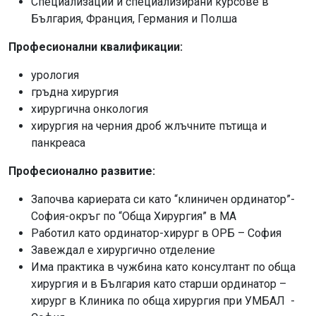
Специализации и специализирани курсове в
България, Франция, Германия и Полша
Професионални квалификации:
урология
гръдна хирургия
хирургична онкология
хирургия на черния дроб жлъчните пътища и
панкреаса
Професионално развитие:
Започва кариерата си като “клиничен ординатор”-
София-окръг по “Обща Хирургия” в МА
Работил като ординатор-хирург в ОРБ – София
Завеждал е хирургично отделение
Има практика в чужбина като консултант по обща
хирургия и в България като старши ординатор –
хирург в Клиника по обща хирургия при УМБАЛ -