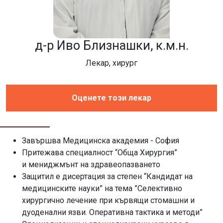
д-р Иво Близнашки, к.м.н.
Лекар, хирург
Оценете този лекар
Завършва Медицинска академия - София
Притежава специалност “Обща Хирургия”
и мениджмънт на здравеопазването
Защитил е дисертация за степен “Кандидат на
медицинските науки” на тема ”Селективно
хирургично лечение при кървящи стомашни и
дуоденални язви. Оперативна тактика и методи”