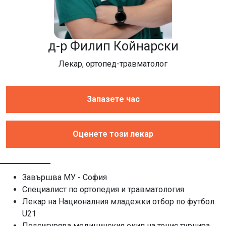
д-р Филип Койнарски
Лекар, ортопед-травматолог
Запазете час
Оценете този лекар
Завършва МУ - София
Специалист по ортопедия и травматология
Лекар на Националния младежки отбор по футбол
U21
Подсигурява медицинския екип на тенис турнира