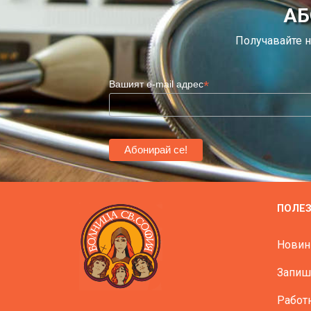
АБ
Получавайте н
*
Вашият e-mail адрес
ПОЛЕ
Новин
Запиш
Работ