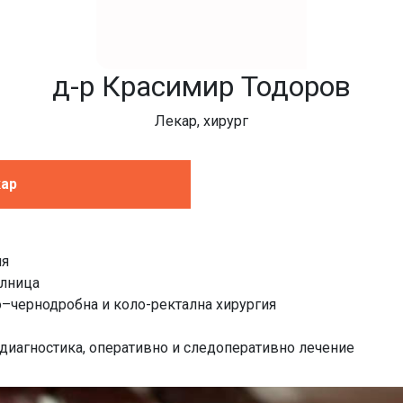
д-р Красимир Тодоров
Лекар, хирург
кар
ия
олница
–чернодробна и коло-ректална хирургия
 диагностика, оперативно и следоперативно лечение