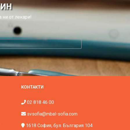
ТИН
 ни от лекари!
КОНТАКТИ
02 818 46 00
svsofia@mbal-sofia.com
"
1618 София, бул. България 104