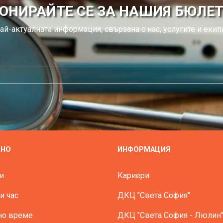
ОНИРАЙТЕ СЕ ЗА НАШИЯ БЮЛЕ
ай-актуалната информация, свързана с нас, услугите и екипа
ЗНО
ИНФОРМАЦИЯ
и
Кариери
и час
ДКЦ "Света София"
но време
ДКЦ "Света София - Люлин