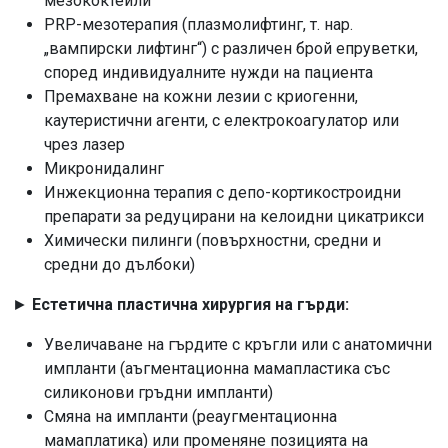
мезококтейли
PRP-мезотерапия (плазмолифтинг, т. нар.
„вампирски лифтинг“) с различен брой епруветки,
според индивидуалните нужди на пациента
Премахване на кожни лезии с криогенни,
каутеристични агенти, с електрокоагулатор или
чрез лазер
Микронидалинг
Инжекционна терапия с депо-кортикостроидни
препарати за редуцирани на келоидни цикатрикси
Химически пилинги (повърхностни, средни и
средни до дълбоки)
►
Естетична пластична хирургия на гърди:
Увеличаване на гърдите с кръгли или с анатомични
импланти (аъгментационна мамапластика със
силиконови гръдни импланти)
Смяна на импланти (реаугментационна
мамаплатика) или променяне позицията на