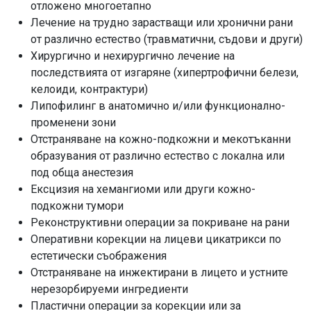
отложено многоетапно
Лечение на трудно зарастващи или хронични рани
от различно естество (травматични, съдови и други)
Хирургично и нехирургично лечение на
последствията от изгаряне (хипертрофични белези,
келоиди, контрактури)
Липофилинг в анатомично и/или функционално-
променени зони
Отстраняване на кожно-подкожни и мекотъканни
образувания от различно естество с локална или
под обща анестезия
Ексцизия на хемангиоми или други кожно-
подкожни тумори
Реконструктивни операции за покриване на рани
Оперативни корекции на лицеви цикатрикси по
естетически съображения
Отстраняване на инжектирани в лицето и устните
нерезорбируеми ингредиенти
Пластични операции за корекции или за