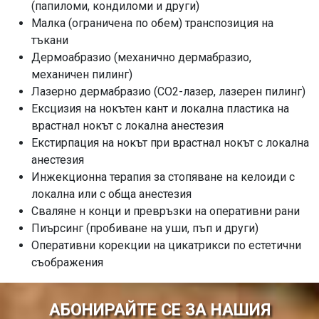
(папиломи, кондиломи и други)
Малка (ограничена по обем) транспозиция на
тъкани
Дермоабразио (механично дермабразио,
механичен пилинг)
Лазерно дермабразио (СО2-лазер, лазерен пилинг)
Ексцизия на нокътен кант и локална пластика на
врастнал нокът с локална анестезия
Екстирпация на нокът при врастнал нокът с локална
анестезия
Инжекционна терапия за стопяване на келоиди с
локална или с обща анестезия
Сваляне н конци и превръзки на оперативни рани
Пиърсинг (пробиване на уши, пъп и други)
Оперативни корекции на цикатрикси по естетични
съображения
АБОНИРАЙТЕ СЕ ЗА НАШИЯ