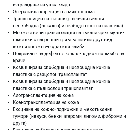
изграждане на ушна мида
Оперативна корекция на микростома
Транспозиция на тъкани (различни видове
несвободна (локална) и свободна кожна пластика)
Множествени транспозиции на тъкани чрез мулти-
пластики с насрещни триъгълни или друг вид
кожни и кожно-подкожни ламба
Покриване на дефект с кожно-подкожно ламбо на
краче
Комбинирана свободна и несвободна кожна
пластика с разцепен трансплантат
Комбинирана свободна и несвободна кожна
пластика с пълнослоен трансплантат
Алотрансплантация на кожа
Ксенотрансплантация на кожа
Ексцизия на кожно-подкожни и мекотъканни
тумори (невуси, бенки, атероми, липоми, фиброми и
други)