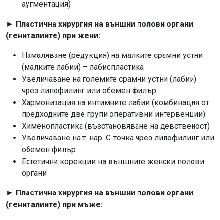
аугментация)
►
Пластична хирургия на външни полови органи
(гениталиите) при жени:
Намаляване (редукция) на малките срамни устни
(малките лабии) – лабиопластика
Увеличаване на големите срамни устни (лабии)
чрез липофилинг или обемен филър
Хармонизация на интимните лабии (комбинация от
предходните две групи оперативни интервенции)
Хименопластика (възстановяване на девственост)
Увеличаване на т. нар. G-точка чрез липофилинг или
обемен филър
Естетични корекции на външните женски полови
органи
►
Пластична хирургия на външни полови органи
(гениталиите) при мъже: