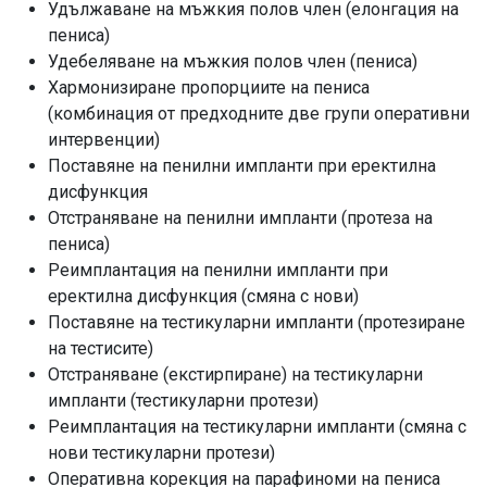
Удължаване на мъжкия полов член (елонгация на
пениса)
Удебеляване на мъжкия полов член (пениса)
Хармонизиране пропорциите на пениса
(комбинация от предходните две групи оперативни
интервенции)
Поставяне на пенилни импланти при еректилна
дисфункция
Отстраняване на пенилни импланти (протеза на
пениса)
Реимплантация на пенилни импланти при
еректилна дисфункция (смяна с нови)
Поставяне на тестикуларни импланти (протезиране
на тестисите)
Отстраняване (екстирпиране) на тестикуларни
импланти (тестикуларни протези)
Реимплантация на тестикуларни импланти (смяна с
нови тестикуларни протези)
Оперативна корекция на парафиноми на пениса