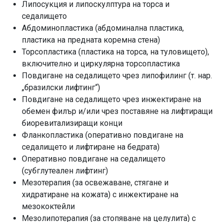
Липосукция и липоскулптура на торса и
седалището
Абдоминопластика (абдоминална пластика,
пластика на предната коремна стена)
Торсопластика (пластика на торса, на туловището),
включително и циркулярна торсопластика
Повдигане на седалището чрез липофилинг (т. нар.
„бразилски лифтинг“)
Повдигане на седалището чрез инжектиране на
обемен филър и/или чрез поставяне на лифтиращи
биоревитализиращи конци
Фланкопластика (оперативно повдигане на
седалището и лифтиране на бедрата)
Оперативно повдигане на седалището
(субглутеален лифтинг)
Мезотерапия (за освежаване, стягане и
хидратиране на кожата) с инжектиране на
мезококтейли
Мезолипотерапия (за стопяване на целулита) с