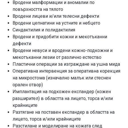
Вродени малформации и аномалии по
повърхността на тялото
Вродени лицеви и/или телесни дефекти
Вродени цепнатини на устните и небцето
Синдактилия и полидактилия
Вродени и придобити кожни и мекотъканни
дефекти
Вродени невуси и вродени кожно-подкожни и
мекотъканни лезии от различно естество
Пластични операции за изграждане на ушна мида
Оперативна интервенция за оперативна корекция
на микростома (изначално малък или стеснен
орален отвор)
Имплантация на подкожен експандер (кожен
разширител) в областта на лицето, торса и/или
крайниците
Разтягане на поставен експандер в областта на
лицето, торса и/или крайниците
Разстилане и моделиране на кожата след