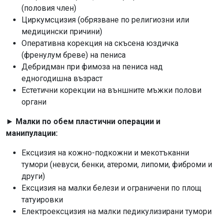
(половия член)
Циркумсцизия (обрязване по религиозни или
медицински причини)
Оперативна корекция на скъсена юздичка
(френулум бреве) на пениса
Дебридман при фимоза на пениса над
едногодишна възраст
Естетични корекции на външните мъжки полови
органи
►
Малки по обем пластични операции и
манипулации:
Ексцизия на кожно-подкожни и мекотъканни
тумори (невуси, бенки, атероми, липоми, фиброми и
други)
Ексцизия на малки белези и ограничени по площ
татуировки
Електроексцизия на малки педикулизирани тумори