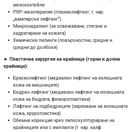
мезококтейли
PRP-мезотерапия (плазмолифтинг, т. нар.
„вампирски лифтинг“)
Микронидалинг (за освежаване, стягане и
хидратиране на кожата)
Химически пилинги (повърхностни, средни и
средни до дълбоки)
►
Пластична хирургия на крайници (горни и долни
крайници):
Брахиолифтинг (медиален лифтинг на излишната
кожа на мишниците)
Бедрен лифтинг (медиален лифтинг на излишната
кожа на бедрата, феморопластика)
Лифтинг на подбедриците (изрязване на излишната
кожа, круропластика)
Обемна корекция чрез липоскулптуриране на
крайниците или с импланти (т. нар. калф