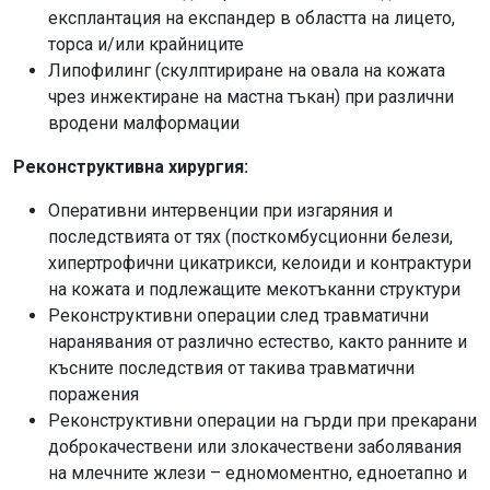
експлантация на експандер в областта на лицето,
торса и/или крайниците
Липофилинг (скулптириране на овала на кожата
чрез инжектиране на мастна тъкан) при различни
вродени малформации
Реконструктивна хирургия:
Оперативни интервенции при изгаряния и
последствията от тях (посткомбусционни белези,
хипертрофични цикатрикси, келоиди и контрактури
на кожата и подлежащите мекотъканни структури
Реконструктивни операции след травматични
наранявания от различно естество, както ранните и
късните последствия от такива травматични
поражения
Реконструктивни операции на гърди при прекарани
доброкачествени или злокачествени заболявания
на млечните жлези – едномоментно, едноетапно и