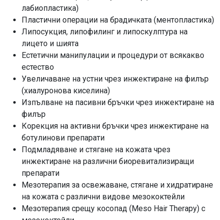
лабиопластика)
Пластични операции на брадичката (ментопластика)
Липосукция, липофилинг и липоскулптура на
лицето и шията
Естетични манипулации и процедури от всякакво
естество
Увеличаване на устни чрез инжектиране на филър
(хиалуронова киселина)
Изпълване на пасивни бръчки чрез инжектиране на
филър
Корекция на активни бръчки чрез инжектиране на
ботулинови препарати
Подмладяване и стягане на кожата чрез
инжектиране на различни биоревитализиращи
препарати
Мезотерапия за освежаване, стягане и хидратиране
на кожата с различни видове мезококтейли
Мезотерапия срещу косопад (Meso Hair Therapy) с