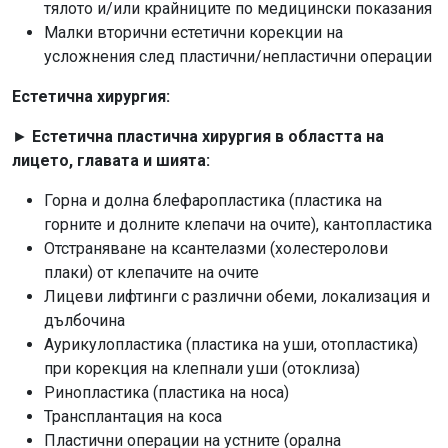
тялото и/или крайниците по медицински показания
Малки вторични естетични корекции на
усложнения след пластични/непластични операции
Естетична хирургия:
►
Естетична пластична хирургия в областта на
лицето, главата и шията:
Горна и долна блефаропластика (пластика на
горните и долните клепачи на очите), кантопластика
Отстраняване на ксантелазми (холестеролови
плаки) от клепачите на очите
Лицеви лифтинги с различни обеми, локализация и
дълбочина
Аурикулопластика (пластика на уши, отопластика)
при корекция на клепнали уши (отоклиза)
Ринопластика (пластика на носа)
Трансплантация на коса
Пластични операции на устните (орална