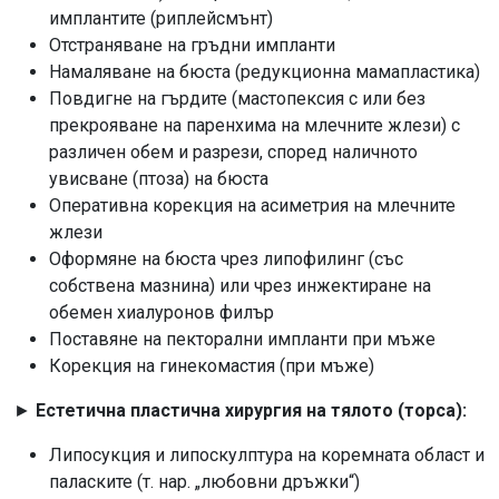
имплантите (риплейсмънт)
Отстраняване на гръдни импланти
Намаляване на бюста (редукционна мамапластика)
Повдигне на гърдите (мастопексия с или без
прекрояване на паренхима на млечните жлези) с
различен обем и разрези, според наличното
увисване (птоза) на бюста
Оперативна корекция на асиметрия на млечните
жлези
Оформяне на бюста чрез липофилинг (със
собствена мазнина) или чрез инжектиране на
обемен хиалуронов филър
Поставяне на пекторални импланти при мъже
Корекция на гинекомастия (при мъже)
►
Естетична пластична хирургия на тялото (торса):
Липосукция и липоскулптура на коремната област и
паласките (т. нар. „любовни дръжки“)