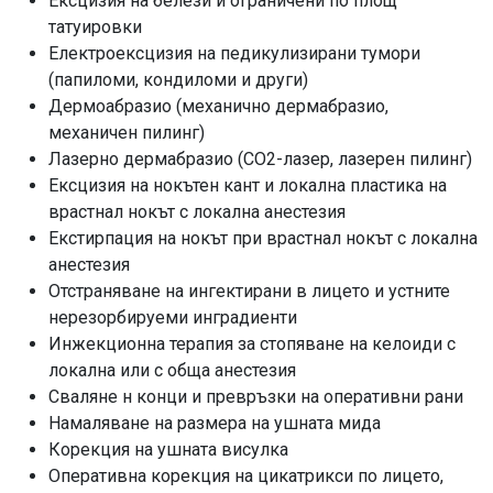
Ексцизия на белези и ограничени по площ
татуировки
Електроексцизия на педикулизирани тумори
(папиломи, кондиломи и други)
Дермоабразио (механично дермабразио,
механичен пилинг)
Лазерно дермабразио (СО2-лазер, лазерен пилинг)
Ексцизия на нокътен кант и локална пластика на
врастнал нокът с локална анестезия
Екстирпация на нокът при врастнал нокът с локална
анестезия
Отстраняване на ингектирани в лицето и устните
нерезорбируеми инградиенти
Инжекционна терапия за стопяване на келоиди с
локална или с обща анестезия
Сваляне н конци и превръзки на оперативни рани
Намаляване на размера на ушната мида
Корекция на ушната висулка
Оперативна корекция на цикатрикси по лицето,