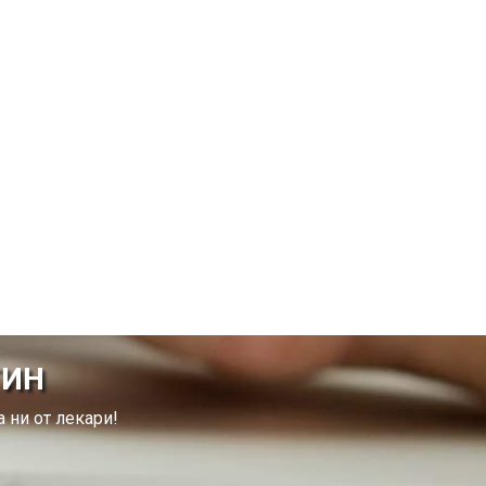
ТИН
 ни от лекари!