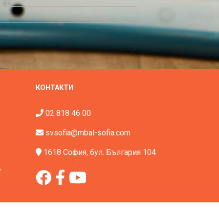
КОНТАКТИ
02 818 46 00
svsofia@mbal-sofia.com
"
1618 София, бул. България 104
"