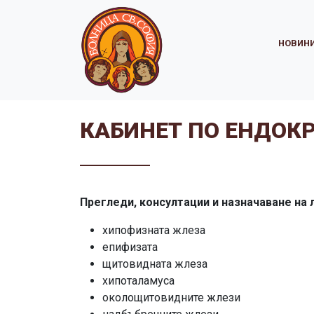
НОВИН
КАБИНЕТ ПО ЕНДОК
Прегледи, консултации и назначаване на 
хипофизната жлеза
епифизата
щитовидната жлеза
хипоталамуса
околощитовидните жлези