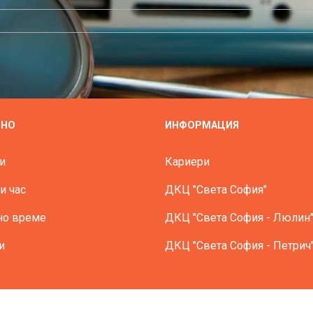
ЗНО
ИНФОРМАЦИЯ
и
Кариери
и час
ДКЦ "Света София"
но време
ДКЦ "Света София - Люлин
и
ДКЦ "Света София - Петрич