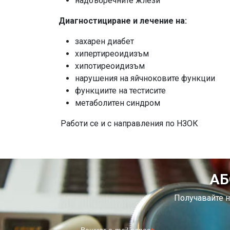
надбъбречните жлези
Диагностициране и лечение на:
захарен диабет
хипертиреоидизъм
хипотиреоидизъм
нарушения на яйчноковите функции
функциите на тестисите
метаболитен синдром
Работи се и с направления по НЗОК
АБ
Получавайте н
Вашият e-mail адрес