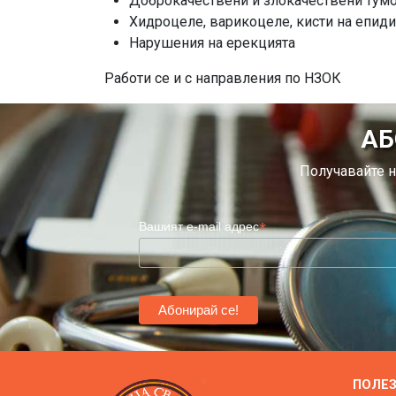
Доброкачествени и злокачествени тумор
Хидроцеле, варикоцеле, кисти на епиди
Нарушения на ерекцията
Работи се и с направления по НЗОК
АБ
Получавайте н
*
Вашият e-mail адрес
ПОЛЕ