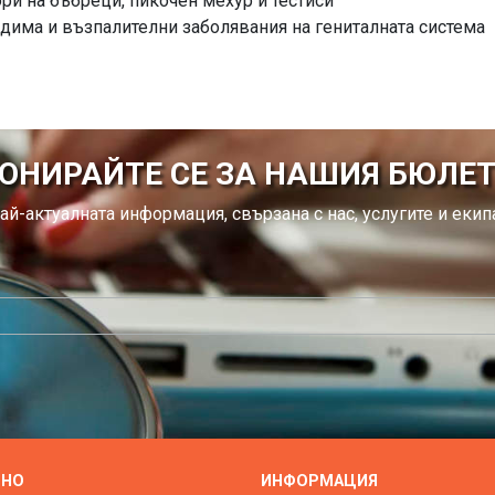
и на бъбреци, пикочен мехур и тестиси
дима и възпалителни заболявания на гениталната система
ОНИРАЙТЕ СЕ ЗА НАШИЯ БЮЛЕ
ай-актуалната информация, свързана с нас, услугите и екипа
ЗНО
ИНФОРМАЦИЯ