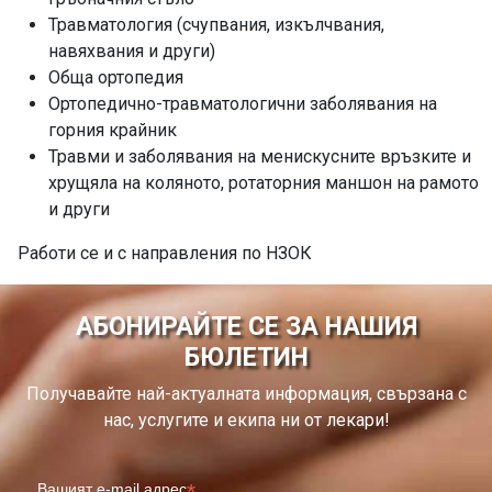
Травматология (счупвания, изкълчвания,
навяхвания и други)
Обща ортопедия
Ортопедично-травматологични заболявания на
горния крайник
Травми и заболявания на менискусните връзките и
хрущяла на коляното, ротаторния маншон на рамото
и други
Работи се и с направления по НЗОК
АБОНИРАЙТЕ СЕ ЗА НАШИЯ
БЮЛЕТИН
Получавайте най-актуалната информация, свързана с
нас, услугите и екипа ни от лекари!
*
Вашият e-mail адрес