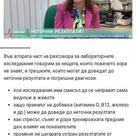
Във втората част на разговора за лабораторните
изследвания говорим за нещата, които повечето хора
не знаят, и грешките, които могат да доведат до
неточни резултати и погрешни диагнози:
кои изследвания има смисъл да се направят само
веднъж в живота
защо приемът на добавки (витамин D, B12, желязо
и др.) може да доведе до неточни резултати
как стресът, сънят и дори тренировката предния
ден влияят на показателите
променя ли цигарата сутрин резултатите от