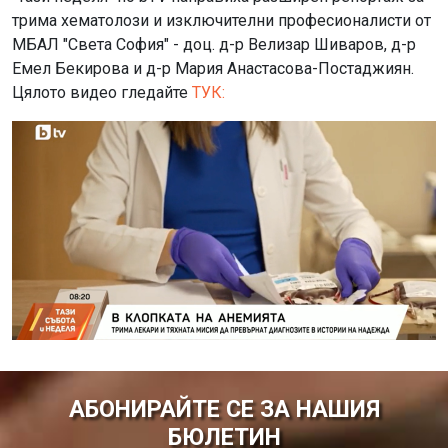
трима хематолози и изключителни професионалисти от
МБАЛ "Света София" - доц. д-р Велизар Шиваров, д-р
Емел Бекирова и д-р Мария Анастасова-Постаджиян.
Цялото видео гледайте
ТУК:
АБОНИРАЙТЕ СЕ ЗА НАШИЯ
БЮЛЕТИН