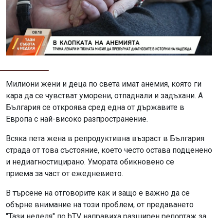
Милиони жени и деца по света имат анемия, която ги
кара да се чувстват уморени, отпаднали и задъхани. А
България се откроява сред една от държавите в
Европа с най-високо разпространение.
Всяка пета жена в репродуктивна възраст в България
страда от това състояние, което често остава подценено
и недиагностицирано. Уморaта обикновено се
приема за част от ежедневието.
В търсене на отговорите как и защо е важно да се
обърне внимание на този проблем, от предаването
"Тази неделя" по bTV направиха разширен репортаж за