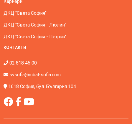
Кариери
ДКЦ "Света София"
ДКЦ "Света София - Люлин"
ДКЦ "Света София - Петрич"
КОНТАКТИ
02 818 46 00
svsofia@mbal-sofia.com
1618 София, бул. България 104
Всички права запазени - МБАЛ Света София © All Rights