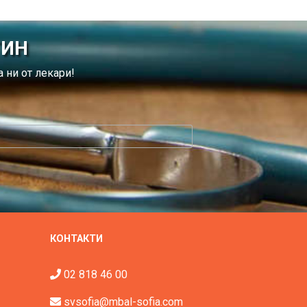
ТИН
 ни от лекари!
КОНТАКТИ
02 818 46 00
svsofia@mbal-sofia.com