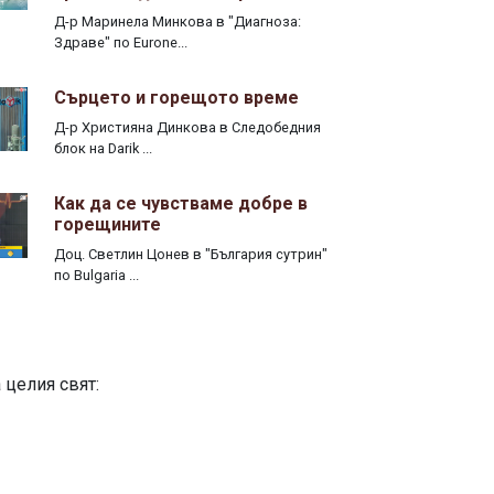
Д-р Маринела Минкова в "Диагноза:
Здраве" по Eurone...
Сърцето и горещото време
Д-р Християна Динкова в Следобедния
блок на Darik ...
Как да се чувстваме добре в
горещините
Доц. Светлин Цонев в "България сутрин"
по Bulgaria ...
 целия свят: