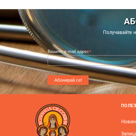
АБ
Получавайте н
*
Вашият e-mail адрес
ПОЛЕ
Новин
Запиш