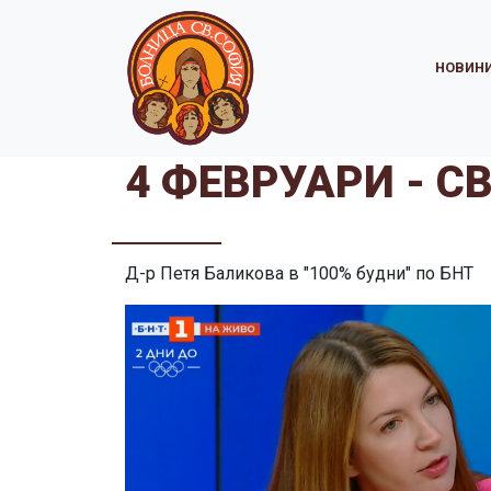
НОВИН
4 ФЕВРУАРИ - С
Д-р Петя Баликова в "100% будни" по БНТ