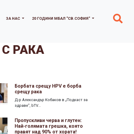
ЗА НАС
20 ГОДИНИ МБАЛ "СВ.СОФИЯ"
 С РАКА
Борбата срещу HPV е борба
срещу рака
Д-р Александър Кобаков в „Подкаст за
здраве", bTV...
Пропускливи черва и глутен:
Най-голямата грешка, която
правят над 90% от хората!