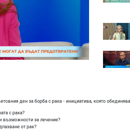
етовния ден за борба с рака - инициатива, която обединява
ата с рака?
и възможности за лечение?
дпазване от рак?