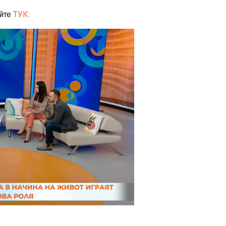
айте
ТУК: