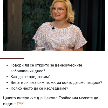
Говори ли се открито за венерическите
заболявания днес?
Как да се предпазим?
Винаги ли има симптоми, за които да сме нащрек?
Колко често да се изследваме?
Цялото интервю с д-р Цекова-Трайкович можете да
видите
ТУК: