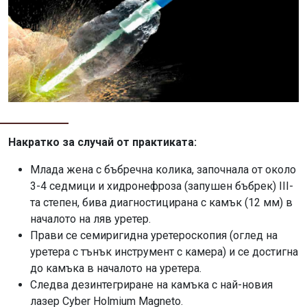
Накратко за случай от практиката:
Млада жена с бъбречна колика, започнала от около
3-4 седмици и хидронефроза (запушен бъбрек) III-
та степен, бива диагностицирана с камък (12 мм) в
началото на ляв уретер.
Прави се семиригидна уретероскопия (оглед на
уретера с тънък инструмент с камера) и се достигна
до камъка в началото на уретера.
Следва дезинтегриране на камъка с най-новия
лазер Cyber Holmium Magneto.