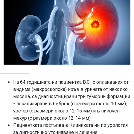
На 64 годишната ни пациентка В.С., с оплаквания от
видима (макроскопска) кръв в урината от няколко
месеца, са диагностицирани три туморни формации
- локализирани в бъбрек (с размери около 10 мм),
уретер (с размери около 12-15 мм) и в пикочен
мехур (с размери около 12-14 мм).
Пациентката постъпва в Клиниката ни по урология
за дигностично уточняване и лечение.