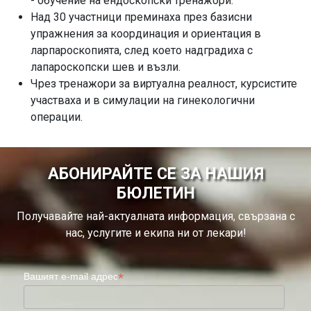
- обучение на ендоскопски тренажори.
Над 30 участници преминаха през базисни
упражнения за координация и ориентация в
ларпароскопията, след което надградиха с
лапароскопски шев и възли.
Чрез тренажори за виртуална реалност, курсистите
участваха и в симулации на гинекологични
операции.
АБОНИРАЙТЕ СЕ ЗА НАШИЯ
БЮЛЕТИН
Получавайте най-актуалната информация, свързана с
нас, услугите и екипа ни от лекари!
*
Вашият e-mail адрес