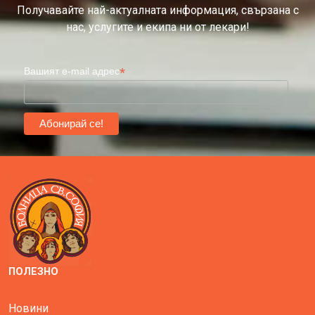
Получавайте най-актуалната информация, свързана с
нас, услугите и екипа ни от лекари!
*
Вашият e-mail адрес
ПОЛЕЗНО
Новини