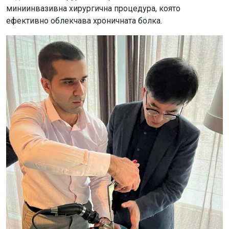
миниинвазивна хирургична процедура, която
ефективно облекчава хроничната болка.