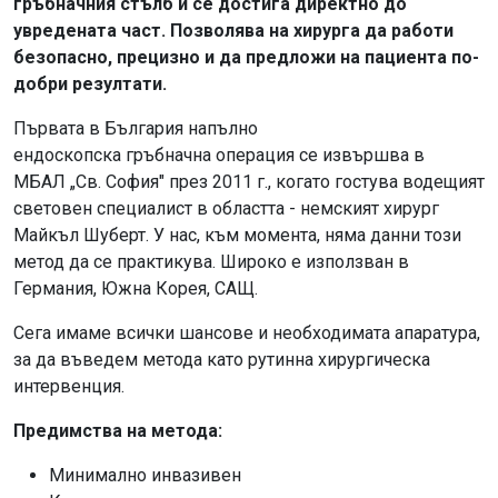
гръбначния стълб и се достига директно до
увредената част. Позволява на хирурга да работи
безопасно, прецизно и да предложи на пациента по-
добри резултати.
Първата в България напълно
ендоскопска гръбначна операция се извършва в
МБАЛ „Св. София" през 2011 г., когато гостува водещият
световен специалист в областта - немският хирург
Майкъл Шуберт. У нас, към момента, няма данни този
метод да се практикува. Широко е използван в
Германия, Южна Корея, САЩ.
Сега имаме всички шансове и необходимата апаратура,
за да въведем метода като рутинна хирургическа
интервенция.
Предимства на метода:
Минимално инвазивен