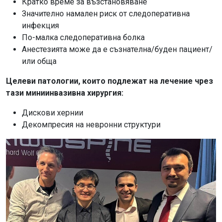
Кратко време за възстановяване
Значително намален риск от следоперативна
инфекция
По-малка следоперативна болка
Анестезията може да е съзнателна/буден пациент/
или обща
Целеви патологии, които подлежат на лечение чрез
тази миниинвазивна хирургия:
Дискови хернии
Декомпресия на невронни структури