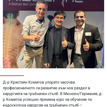
Д-р Кристиян Комитов упорито насочва
професионалното си развитие към нов раздел в
хирургията на гръбначен стълб. В Мюнхен/Германия, д-
р Комитов успешно премина курс на обучение по
ендоскопска хирургия на гръбначен стълб –