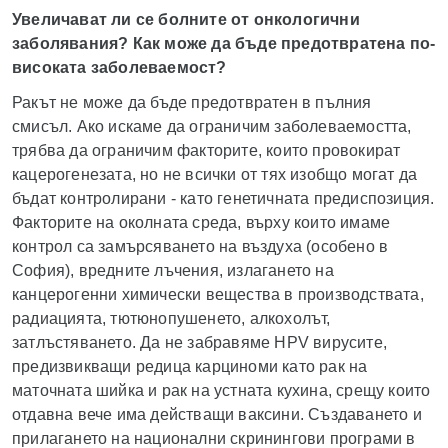
Увеличават ли се болните от онкологични
заболявания? Как може да бъде предотвратена по-
високата заболеваемост?
Ракът не може да бъде предотвратен в пълния
смисъл. Ако искаме да ограничим заболеваемостта,
трябва да ограничим факторите, които провокират
кацерогенезата, но не всички от тях изобщо могат да
бъдат контролирани - като генетичната предиспозиция.
Факторите на околната среда, върху които имаме
контрол са замърсяването на въздуха (особено в
София), вредните лъчения, излагането на
канцерогенни химически вещества в производствата,
радиацията, тютюнопушенето, алкохолът,
затлъстяването. Да не забравяме
HPV
вирусите,
предизвикващи редица карциноми като рак на
маточната шийка и рак на устната кухина, срещу които
отдавна вече има действащи ваксини. Създаването и
прилагането на национални скринингови програми в