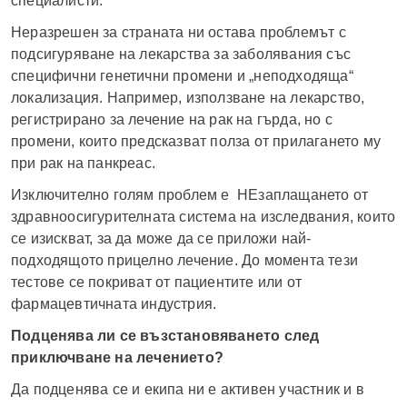
специалисти.
Неразрешен за страната ни остава проблемът с
подсигуряване на лекарства за заболявания със
специфични генетични промени и „неподходяща“
локализация. Например, използване на лекарство,
регистрирано за лечение на рак на гърда, но с
промени, които предсказват полза от прилагането му
при рак на панкреас.
Изключително голям проблем е НЕзаплащането от
здравноосигурителната система на изследвания, които
се изискват, за да може да се приложи най-
подходящото прицелно лечение. До момента тези
тестове се покриват от пациентите или от
фармацевтичната индустрия.
Подценява ли се възстановяването след
приключване на лечението?
Да подценява се и екипа ни е активен участник и в