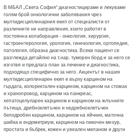
В МБАЛ „Света София“ диагностицираме и лекуваме
голям брой онкологични заболявания чрез
мултидисциплинарния екип от специалисти от
различните ни направления, които работят в
постоянна колаборация - онкология, хирургия,
гастроентерология, урология, гинекология, ортопедия,
патология, образна диагностика. Всеки пациент се
разглежда детайлно
на т.нар. туморен борд и за него се
изготвя и предлага план за лечение и диагностика,
подходящо специфично за него. Акцентът в нашия
мултидисциплинарен екип е върху карцином на
гърдата, колоректален карцином, карцином на стомах
и хранопровод, карцином на панкреас,
хепатоцелуларен карцином и карцином на жлъчните
пътища, дребноклетъчен и недребноклетъчен
белодробен карцином, карцином на яйчник, маточна
шийка и ендометриум, карцином на пикочен мехур,
простата и бъбрек, кожен и увеален меланом и други