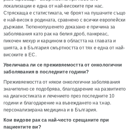
локализации е една от най-високите при нас.
Стряскаща е статистиката, че броят на пушачите също
е най-висок в родината, сравнено с всички европейски
държави. Тютюнопушенето доказано е причина за
заболявания като рак на белия дроб, панкреас,
пикочен мехур и карцином в областта на главата и
шията, а в България смъртността от тях е една от най-
високите в ЕС.
Увеличава ли се преживяемостта от онкологични
заболявания в последните години?
Преживяемостта от някои онкологични заболявания
значително се подобрява, благодарение на развитието
на диагностиката и лечението през последните 10
години и благодарение на въвеждането на т.нар.
персонализирана медицина и в България.
Кои видове рак са най-често срещаните при
пациентите ви?