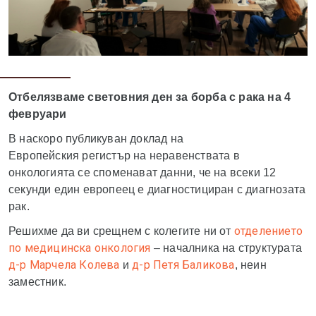
Отбелязваме световния ден за борба с рака на 4
февруари
В наскоро публикуван доклад на
Европейския регистър на неравенствата в
онкологията се споменават данни, че на всеки 12
секунди един европеец е диагностициран с диагнозата
рак.
отделението
Решихме да ви срещнем с колегите ни от
по медицинска онкология
– началника на структурата
д-р Марчела Колева
д-р Петя Баликова
и
, неин
заместник.