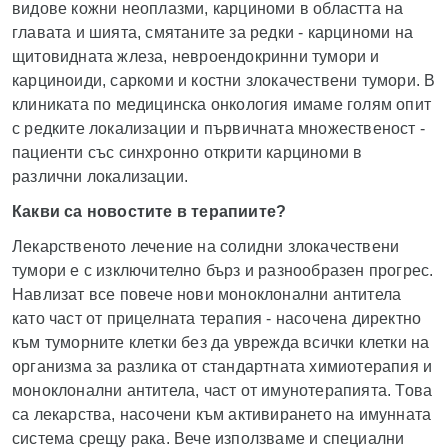
видове кожни неоплазми, карциноми в областта на
главата и шията, смятаните за редки - карциноми на
щитовидната жлеза, невроендокринни тумори и
карциноиди, саркоми и костни злокачествени тумори. В
клиниката по медицинска онкология имаме голям опит
с редките локализации и първичната множественост -
пациенти със синхронно открити карциноми в
различни локализации.
Какви са новостите в терапиите?
Лекарственото лечение на солидни злокачествени
тумори е с изключително бърз и разнообразен прогрес.
Навлизат все повече нови моноклонални антитела
като част от прицелната терапия - насочена директно
към туморните клетки без да уврежда всички клетки на
организма за разлика от стандартната химиотерапия и
моноклонални антитела, част от имунотерапията. Това
са лекарства, насочени към активирането на имунната
система срещу рака. Вече използваме и специални