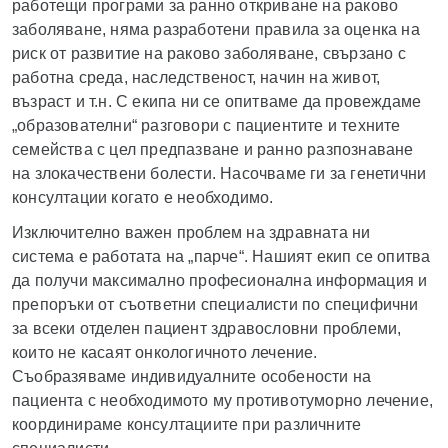
работещи програми за ранно откриване на раково
заболяване, няма разработени правила за оценка на
риск от развитие на раково заболяване, свързано с
работна среда, наследственост, начин на живот,
възраст и т.н. С екипа ни се опитваме да провеждаме
„образователни“ разговори с пациентите и техните
семейства с цел предпазване и ранно разпознаване
на злокачествени болести. Насочваме ги за генетични
консултации когато е необходимо.
Изключително важен проблем на здравната ни
система е работата на „парче“. Нашият екип се опитва
да получи максимално професионална информация и
препоръки от съответни специалисти по специфични
за всеки отделен пациент здравословни проблеми,
които не касаят онкологичното лечение.
Съобразяваме индивидуалните особености на
пациента с необходимото му противотуморно лечение,
координираме консултациите при различните