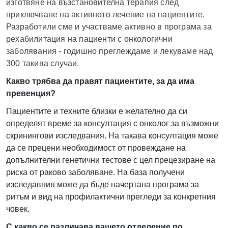
изготвяне на възстановителна терапия след
приключване на активното лечение на пациентите.
Разработили сме и участваме активно в програма за
рехабилитация на пациенти с онкологични
заболявания - годишно преглеждаме и лекуваме над
300 такива случаи.
Какво трябва да правят пациентите, за да има
превенция?
Пациентите и техните близки е желателно да си
определят време за консултация с онколог за възможни
скринингови изследвания. На такава консултация може
да се прецени необходимост от провеждане на
допълнителни генетични тестове с цел прецезиране на
риска от раково заболяване. На база получени
изследавния може да бъде начертана програма за
ритъм и вид на профилактични прегледи за конкретния
човек.
С какво се различава вашето отделение по