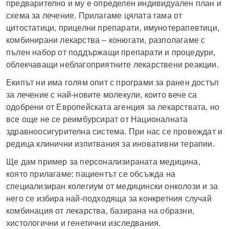
предварително и му е определен индивидуален план и
схема за лечение. Прилагаме цялата гама от
цитостатици, прицелни препарати, имунотерапевтици,
комбинирани лекарства – конюгати, разполагаме с
пълен набор от поддържащи препарати и процедури,
облекчаващи неблагоприятните лекарствени реакции.
Екипът ни има голям опит с програми за ранен достъп
за лечение с най-новите молекули, които вече са
одобрени от Европейската агенция за лекарствата, но
все още не се реимбурсират от Националната
здравноосигурителна система. При нас се провеждат и
редица клинични изпитвания за иновативни терапии.
Ще дам пример за персонализираната медицина,
която прилагаме: пациентът се обсъжда на
специализиран колегиум от медицински онколози и за
него се избира най-подходяща за конкретния случай
комбинация от лекарства, базирана на образни,
хистологични и генетични изследвания.