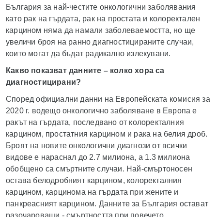
България за най-честите онкологични заболявания
като рак на гърдата, рак на простата и колоректален
карцином няма да намали заболеваемостта, но ще
увеличи броя на ранно диагностицираните случаи,
които могат да бъдат радикално излекувани.
Какво показват данните – колко хора са
диагностицирани?
Според официални данни на Европейската комисия за
2020 г. водещо онкологично заболяване в Европа е
ракът на гърдата, последвано от колоректалния
карцином, простатния карцином и рака на белия дроб.
Броят на новите онкологични диагнози от всички
видове е нараснал до 2.7 милиона, а 1.3 милиона
обобщено са смъртните случаи. Най-смъртоносен
остава белодробният карцином, колоректалния
карцином, карцинома на гърдата при жените и
панкреасният карцином. Данните за България остават
разочароващи - смъртността при повечето