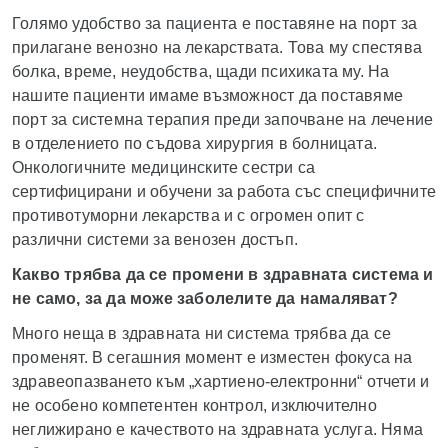
Голямо удобство за пациента е поставяне на порт за
прилагане венозно на лекарствата. Това му спестява
болка, време, неудобства, щади психиката му. На
нашите пациенти имаме възможност да поставяме
порт за системна терапия преди започване на лечение
в отделението по съдова хирургия в болницата.
Онкологичните медицинските сестри са
сертифицирани и обучени за работа със специфичните
противотуморни лекарства и с огромен опит с
различни системи за венозен достъп.
Какво трябва да се промени в здравната система и
не само, за да може заболелите да намаляват?
Много неща в здравната ни система трябва да се
променят. В сегашния момент е изместен фокуса на
здравеопазването към „хартиено-електронни“ отчети и
не особено компетентен контрол, изключително
неглижирано е качеството на здравната услуга. Няма