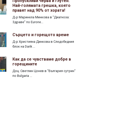
Пропускливи черва и глутен:
Най-голямата грешка, която
правят над 90% от хората!
Д-р Маринела Минкова в "Диагноза:
Здраве" по Eurone...
Сърцето и горещото време
Д-р Християна Динкова в Следобедния
блок на Darik ...
Как да се чувстваме добре в
горещините
Доц. Светлин Цонев в "България сутрин"
по Bulgaria ...