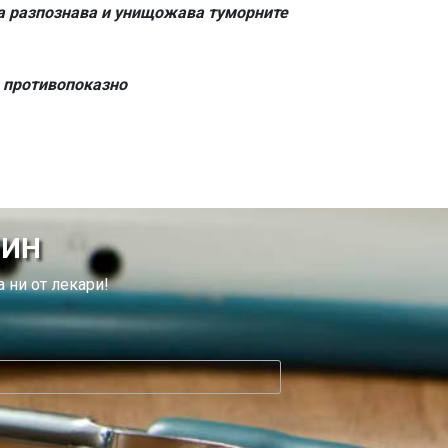
а разпознава и унищожава туморните
о противопоказно
ТИН
 ни от лекари!