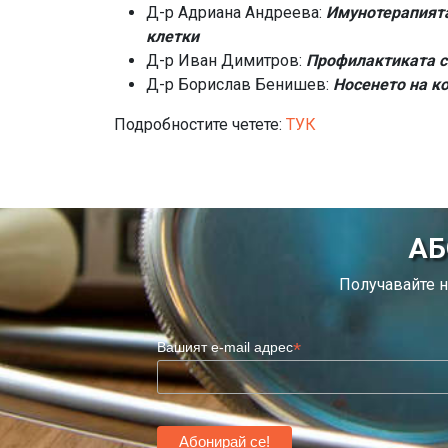
Д-р Адриана Андреева:
Имунотерапията
клетки
Д-р Иван Димитров:
Профилактиката сп
Д-р Борислав Бенишев:
Носенето на к
Подробностите четете:
ТУК
АБ
Получавайте н
*
Вашият e-mail адрес