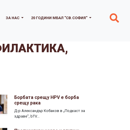
ЗА НАС
20 ГОДИНИ МБАЛ "СВ.СОФИЯ"
ФИЛАКТИКА,
Борбата срещу HPV е борба
срещу рака
Д-р Александър Кобаков в „Подкаст за
здраве", bTV...