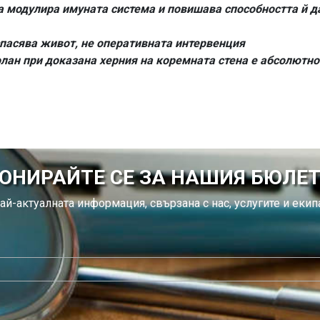
 модулира имуната система и повишава способността й д
асява живот, не оперативната интервенция
олан при доказана херния на коремната стена е абсолютн
ОНИРАЙТЕ СЕ ЗА НАШИЯ БЮЛЕ
ай-актуалната информация, свързана с нас, услугите и екипа