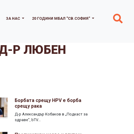
ЗА НАС
20 ГОДИНИ МБАЛ "СВ.СОФИЯ"
 Д-Р ЛЮБЕН
Борбата срещу HPV е борба
срещу рака
Д-р Александър Кобаков в „Подкаст за
здраве", bTV...