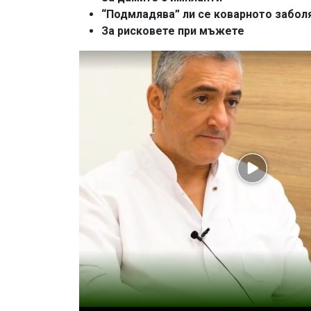
“Подмладява” ли се коварното забол
За рисковете при мъжете