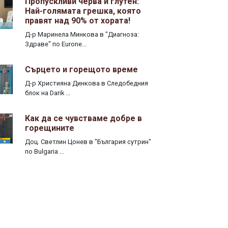
Пропускливи черва и глутен:
Най-голямата грешка, която
правят над 90% от хората!
Д-р Маринела Минкова в "Диагноза:
Здраве" по Eurone...
Сърцето и горещото време
Д-р Християна Динкова в Следобедния
блок на Darik ...
Как да се чувстваме добре в
горещините
Доц. Светлин Цонев в "България сутрин"
по Bulgaria ...