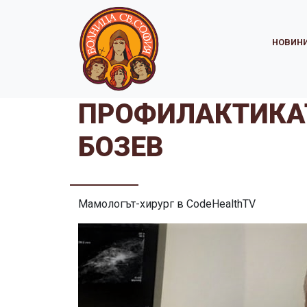
НОВИН
ПРОФИЛАКТИКАТ
БОЗЕВ
Мамологът-хирург в СodeНealthTV